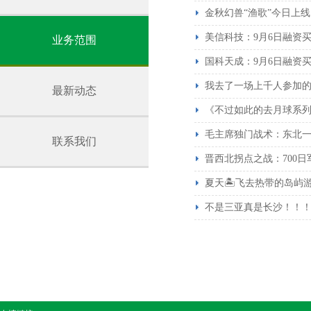
金秋幻兽“渔歌”今日上
美信科技：9月6日融资买入
业务范围
国科天成：9月6日融资买入2
我去了一场上千人参加
最新动态
《不过如此的去月球系列
毛主席独门战术：东北
联系我们
晋西北拐点之战：700
夏天🏝️飞去热带的岛屿
不是三亚真是长沙！！！